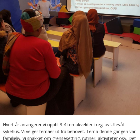
Hvert år arrangerer vi opptil 3-4 temakvelder i regi av Ullevål
sykehus. Vi velger temaer ut fra behovet. Tema denne gangen var
familieliv. Vi snakket om grensesetting, rutiner, aktiviteter osv. Det